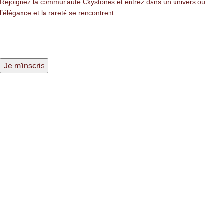
Rejoignez la communauté Ckystones et entrez dans un univers où
l’élégance et la rareté se rencontrent.
LIENS LÉGALES
Mentions légales
Politique de confidentialité
Politique des cookies
NAVIGATION
Nos pierres