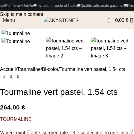
'esprit totale
🚚
Livraison rapide et fiable
🚚
Qualité artisanale garantie
🚚
Des pierre
Skip to navigation
Skip to main content
0
Menu
0,00
€
Cliquez pour agrandir
Accueil
Tourmaline
Bi-color
Tourmaline vert pastel, 1.54 cts
Tourmaline vert pastel, 1.54 cts
264,00
€
TOURMALINE
Variée, exubérante, surprenante : elle se décline en une infinité