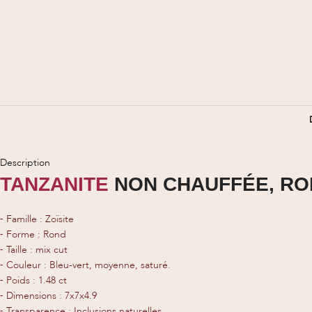
Description
TANZANITE
NON CHAUFFÉE, RON
⁃ Famille : Zoïsite
⁃ Forme : Rond
⁃ Taille : mix cut
⁃ Couleur : Bleu-vert, moyenne, saturé.
⁃ Poids : 1.48 ct
⁃ Dimensions : 7x7x4.9
⁃ Transparence : Inclusions naturelles