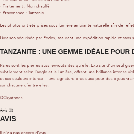
⁃ Traitement : Non chauffé
⁃ Provenance : Tanzanie
Les photos ont été prises sous lumière ambiante naturelle afin de reflét
Livraison sécurisée par Fedex, assurant une expédition rapide et sans s
TANZANITE : UNE GEMME IDÉALE POUR 
Rares sont les pierres aussi envoûtantes qu’elle. Extraite d’un seul g
subtilement selon l’angle et la lumière, offrant une brillance intense v
et ses couleurs intense— une signature précieuse pour des bijoux vraime
sur chacune d’entre elles.
@Ckystones
Avis (0)
AVIS
Il n’y a pas encore d’avis.