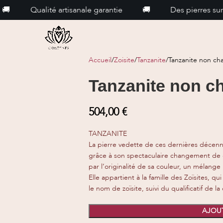
Qualité artisanale garantie
🚚
Des pierres sur mesur
Accueil
Zoisite
Tanzanite
Tanzanite non cha
Tanzanite non ch
504,00
€
TANZANITE
La pierre vedette de ces dernières décennies
grâce à son spectaculaire changement de c
par l’originalité de sa couleur, un mélange
Elle appartient à la famille des Zoïsites, 
le nom de zoïsite, suivi du qualificatif de la
AJOUT