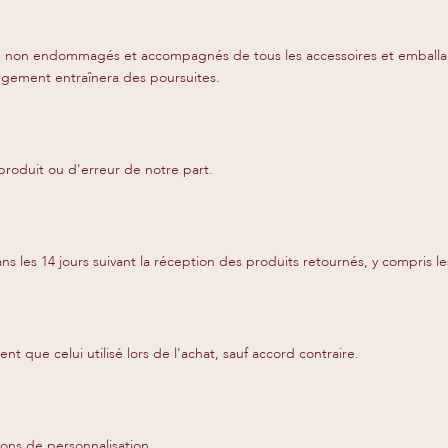
isés, non endommagés et accompagnés de tous les accessoires et emballag
angement entraînera des poursuites.
 produit ou d'erreur de notre part.
s 14 jours suivant la réception des produits retournés, y compris les fr
que celui utilisé lors de l'achat, sauf accord contraire.
sons de personnalisation.