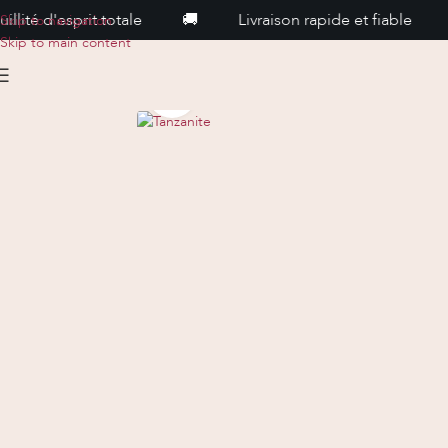
'esprit totale
🚚
Livraison rapide et fiable
🚚
Skip to navigation
Skip to main content
Cliquez pour agrandir