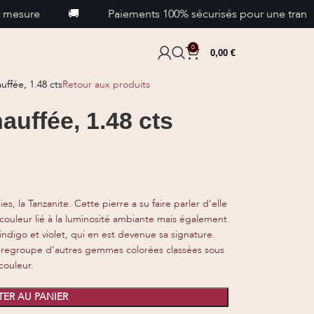
e
🚚
Paiements 100% sécurisés pour une tranquillité d
0
0,00
€
uffée, 1.48 cts
Retour aux produits
auffée, 1.48 cts
, la Tanzanite. Cette pierre a su faire parler d’elle
ouleur lié à la luminosité ambiante mais également
 indigo et violet, qui en est devenue sa signature.
qui regroupe d’autres gemmes colorées classées sous
 couleur.
ER AU PANIER