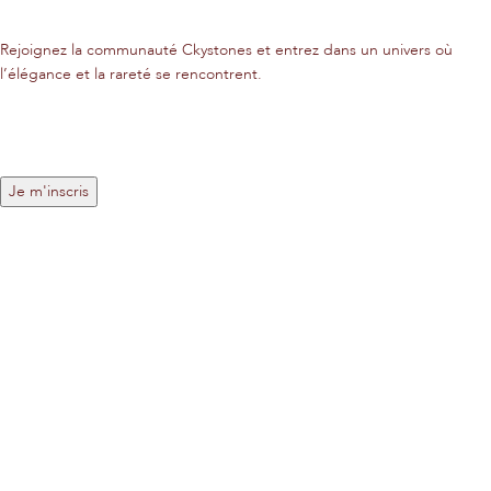
Rejoignez la communauté Ckystones et entrez dans un univers où
l’élégance et la rareté se rencontrent.
LIENS LÉGALES
Mentions légales
Politique de confidentialité
Politique des cookies
NAVIGATION