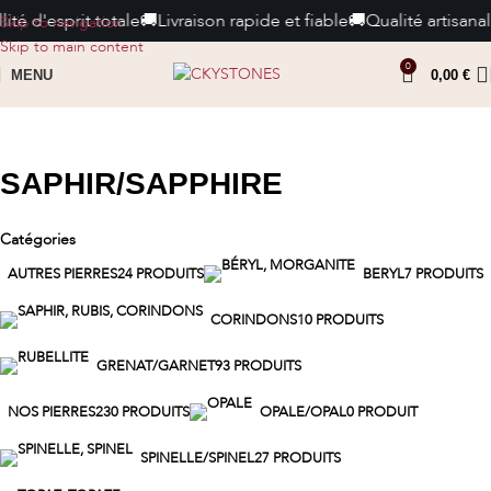
té d'esprit totale
🚚
Livraison rapide et fiable
🚚
Qualité artisanal
Skip to navigation
Skip to main content
0
MENU
0,00
€
SAPHIR/SAPPHIRE
Catégories
AUTRES PIERRES
24 PRODUITS
BERYL
7 PRODUITS
CORINDONS
10 PRODUITS
GRENAT/GARNET
93 PRODUITS
NOS PIERRES
230 PRODUITS
OPALE/OPAL
0 PRODUIT
SPINELLE/SPINEL
27 PRODUITS