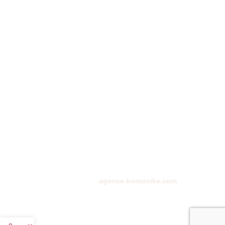
COMPTE
Mon compte
Connexion
Panier
CONTACTEZ-NOUS
01 72 68 24 00
10 rue de la paix, 75002
ckystones@www.ckystones.com
Boutique en ligne réalisé par
agence-komunike.com
| Copyright
2024 -
CKYSTONES