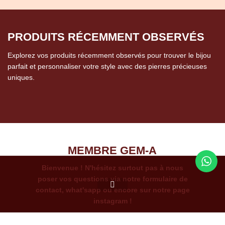
PRODUITS RÉCEMMENT OBSERVÉS
Explorez vos produits récemment observés pour trouver le bijou
parfait et personnaliser votre style avec des pierres précieuses
uniques.
MEMBRE GEM-A
Bienvenue ! N'hésitez surtout pas à nous
poser vos questions via notre formulaire de
contact, what'sapp ou encore sur notre page
0
instagram !
utique
Mon compte
Panier