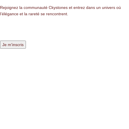
Rejoignez la communauté Ckystones et entrez dans un univers où
l’élégance et la rareté se rencontrent.
LIENS LÉGALES
Mentions légales
Politique de confidentialité
Politique des cookies
NAVIGATION