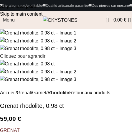
pide et fiable
🚚
Qualité artisanale garantie
🚚
Des pierres sur mesure
🚚
Paiements 100
Skip to navigation
Skip to main content
0
Menu
0,00
€
Cliquez pour agrandir
Accueil
Grenat/Garnet
Rhodolite
Retour aux produits
Grenat rhodolite, 0.98 ct
59,00
€
GRENAT