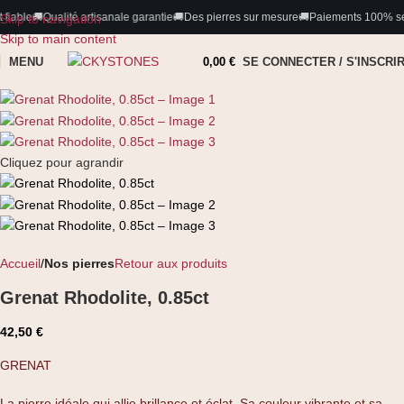
artisanale garantie
🚚
Des pierres sur mesure
🚚
Paiements 100% sécurisés pour une tr
Skip to navigation
Skip to main content
MENU
0,00
€
SE CONNECTER / S'INSCRI
Cliquez pour agrandir
Accueil
Nos pierres
Retour aux produits
Grenat Rhodolite, 0.85ct
42,50
€
GRENAT
La pierre idéale qui allie brillance et éclat. Sa couleur vibrante et sa