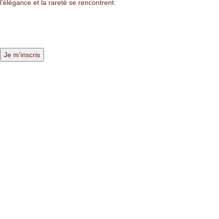
l’élégance et la rareté se rencontrent.
LIENS LÉGALES
Mentions légales
Politique de confidentialité
Politique des cookies
NAVIGATION
Nos pierres