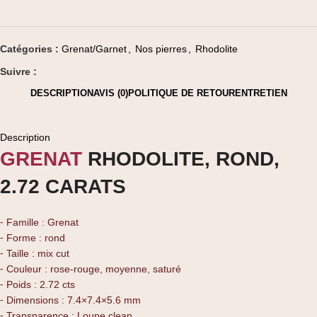
Catégories :
Grenat/Garnet
,
Nos pierres
,
Rhodolite
Suivre :
DESCRIPTION
AVIS (0)
POLITIQUE DE RETOUR
ENTRETIEN
Description
GRENAT
RHODOLITE, ROND,
2.72 CARATS
⁃ Famille : Grenat
⁃ Forme : rond
⁃ Taille : mix cut
⁃ Couleur : rose-rouge, moyenne, saturé
⁃ Poids : 2.72 cts
⁃ Dimensions : 7.4×7.4×5.6 mm
⁃ Transparence : Loupe clean