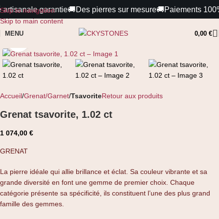
artisanale garantie
🚚
Des pierres sur mesure
🚚
Paiements 100% sé
Skip to navigation
Skip to main content
MENU
0,00
€
Cliquez pour agrandir
Accueil
Grenat/Garnet
Tsavorite
Retour aux produits
Grenat tsavorite, 1.02 ct
1 074,00
€
GRENAT
La pierre idéale qui allie brillance et éclat. Sa couleur vibrante et sa
grande diversité en font une gemme de premier choix. Chaque
catégorie présente sa spécificité, ils constituent l’une des plus grand
famille des gemmes.