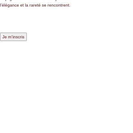
l’élégance et la rareté se rencontrent.
LIENS LÉGALES
Mentions légales
Politique de confidentialité
Politique des cookies
NAVIGATION
Nos pierres