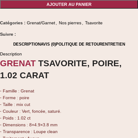
AJOUTER AU PANIER
Catégories :
Grenat/Garnet
,
Nos pierres
,
Tsavorite
Suivre :
DESCRIPTION
AVIS (0)
POLITIQUE DE RETOUR
ENTRETIEN
Description
GRENAT
TSAVORITE, POIRE,
1.02 CARAT
⁃ Famille : Grenat
⁃ Forme : poire
⁃ Taille : mix cut
⁃ Couleur : Vert, foncée, saturé.
⁃ Poids : 1.02 ct
⁃ Dimensions : 8×4.9×3.8 mm
⁃ Transparence : Loupe clean