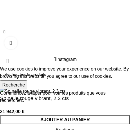
10 rue de la paix, 75002
ckystones@www.ckystones.com
Boutique en ligne réalisé par
agence-komunike.com
|
Cliquez pour agrandir
Copyright
2024 -
CKYSTONES
Instagram
We use cookies to improve your experience on our website. By
browsing this website, you agree to our use of cookies.
Accepter
Recherche
Commencez à taper pour voir les produits que vous
Spinelle rouge vibrant, 2.3 cts
recherchez.
21 942,00
€
AJOUTER AU PANIER
Boutique