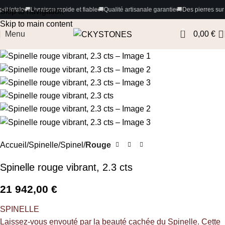
raison rapide et fiable
🚚
Qualité artisanale garantie
🚚
Des pierres sur mesure
🚚
Paie
Skip to navigation
Skip to main content
0
Menu
0,00
€
Accueil
Spinelle/Spinel
Rouge
Spinelle rouge vibrant, 2.3 cts
21 942,00
€
SPINELLE
Laissez-vous envouté par la beauté cachée du Spinelle. Cette