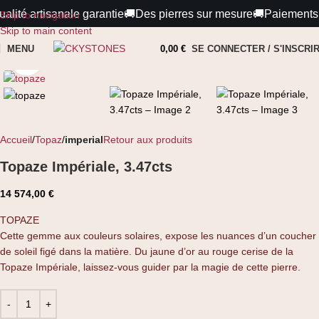
lité artisanale garantie
🚚
Des pierres sur mesure
🚚
Paiements 10
Skip to navigation
Skip to main content
MENU
0,00
€
SE CONNECTER / S'INSCRI
Cliquez pour agrandir
Accueil
Topaz
imperial
Retour aux produits
Topaze Impériale, 3.47cts
14 574,00
€
TOPAZE
Cette gemme aux couleurs solaires, expose les nuances d’un coucher
de soleil figé dans la matière. Du jaune d’or au rouge cerise de la
Topaze Impériale, laissez-vous guider par la magie de cette pierre.