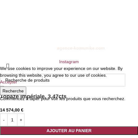
01 72 68 24 00
10 rue de la paix, 75002
ckystones@www.ckystones.com
Boutique en ligne réalisé par
agence-komunike.com
| Copyright
2024 -
CKYSTONES
Instagram
We use cookies to improve your experience on our website. By
browsing this website, you agree to our use of cookies.
Accepter
Recherche
Topaze Impériale, 3.47cts
Commencez à taper pour voir les produits que vous recherchez.
14 574,00
€
AJOUTER AU PANIER