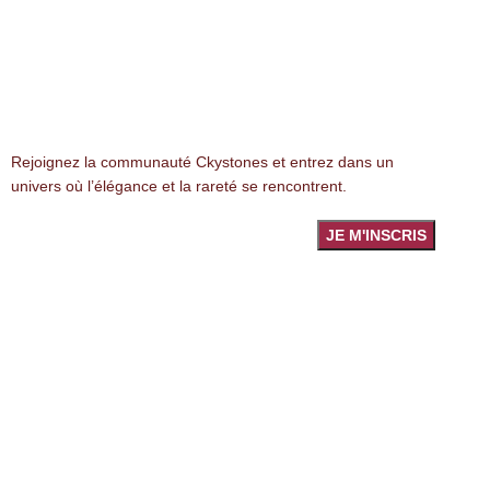
NEWSLETTER
Rejoignez la communauté Ckystones et entrez dans un
univers où l’élégance et la rareté se rencontrent.
LIENS LÉGALES
Mentions légales
Politique de confidentialité
Politique des cookies