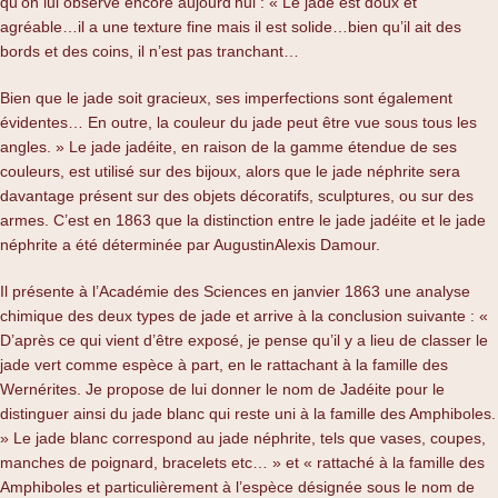
qu’on lui observe encore aujourd’hui : « Le jade est doux et
agréable…il a une texture fine mais il est solide…bien qu’il ait des
bords et des coins, il n’est pas tranchant…
Bien que le jade soit gracieux, ses imperfections sont également
évidentes… En outre, la couleur du jade peut être vue sous tous les
angles. » Le jade jadéite, en raison de la gamme étendue de ses
couleurs, est utilisé sur des bijoux, alors que le jade néphrite sera
davantage présent sur des objets décoratifs, sculptures, ou sur des
armes. C’est en 1863 que la distinction entre le jade jadéite et le jade
néphrite a été déterminée par AugustinAlexis Damour.
Il présente à l’Académie des Sciences en janvier 1863 une analyse
chimique des deux types de jade et arrive à la conclusion suivante : «
D’après ce qui vient d’être exposé, je pense qu’il y a lieu de classer le
jade vert comme espèce à part, en le rattachant à la famille des
Wernérites. Je propose de lui donner le nom de Jadéite pour le
distinguer ainsi du jade blanc qui reste uni à la famille des Amphiboles.
» Le jade blanc correspond au jade néphrite, tels que vases, coupes,
manches de poignard, bracelets etc… » et « rattaché à la famille des
Amphiboles et particulièrement à l’espèce désignée sous le nom de