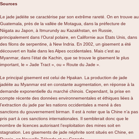
Sources
Le jade jadéite se caractérise par son extrême rareté. On en trouve au
Guatemala, près de la vallée de Motagua, dans la préfecture de
Niigata au Japon, à Itmurundy au Kazakhstan, en Russie,
principalement dans l’Oural polaire, en Californie aux Etats Unis, dans
des filons de serpentine, à New Indria. En 2002, un gisement a été
découvert en Italie dans les Alpes occidentales. Mais c’est au
Myanmar, dans l’état de Kachin, que se trouve le gisement le plus
important, le « Jade Tract », ou « Route du Jade ».
Le principal gisement est celui de Hpakan. La production de jade
jadéite au Myanmar est en constante augmentation, en réponse à la
demande exponentielle du marché chinois. Cependant, la prise en
compte récente des données environnementales et éthiques liées à
l’extraction du jade par les nations occidentales a mené à des
sanctions du gouvernement birman. Il est à noter que la Chine n’a pas
pris part à ces sanctions internationales. Il semblerait donc que le
nombre de licences autorisant l’exploitation des mines soit en
stagnation. Les gisements de jade néphrite sont situés en Chine, en
Russie, en Nouvelle Zélande et au Canada.