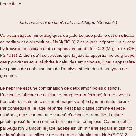
trémolite. »
Jade ancien bi de la période néolithique (Christie’s)
Caractéristiques minéralogiques du jade Le jade jadéite est un silicate
de sodium et d’aluminium : NaAl(SiO 3) 2 et le jade néphrite un silicate
hydroxydé de calcium et de magnésium ou de fer Ca2 (Mg, Fe) 5 (OH,
FSi4011) 2. Bien qu’il soit acquis que le jadéite appartienne au groupe
des pyroxènes et le néphrite à celui des amphiboles, il peut apparaître
des points de confusion lors de l’analyse stricte des deux types de
gemmes.
Le néphrite est une combinaison de deux amphiboles distincts.
L’actinolite (silicate de calcium et magnésium ferreux) forme avec la
trémolite (silicate de calcium et magnésium) le type néphrite fibreux.
Par conséquent, le jade néphrite n’est pas classé comme espèce
minérale, mais comme une variété d’actinolite-trémolite. Le jade
jadéite possède une composition chimique complexe. Comme défini
par Augustin Damour, le jade jadéite est un minéral séparé et distinct
de la néphrite, un silicate de sodium et d’aluminium : NaAl(SiO3) 2.