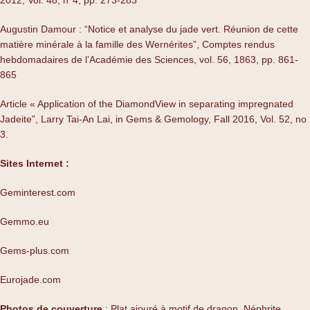
2012, Vol. 48, n°4, pp. 273-283
Augustin Damour : “Notice et analyse du jade vert. Réunion de cette
matière minérale à la famille des Wernérites”, Comptes rendus
hebdomadaires de l’Académie des Sciences, vol. 56, 1863, pp. 861-
865
Article « Application of the DiamondView in separating impregnated
Jadeite”, Larry Tai-An Lai, in Gems & Gemology, Fall 2016, Vol. 52, no
3.
Sites Internet :
Geminterest.com
Gemmo.eu
Gems-plus.com
Eurojade.com
Photos de couverture
: Plat ajouré à motif de dragon, Néphrite,