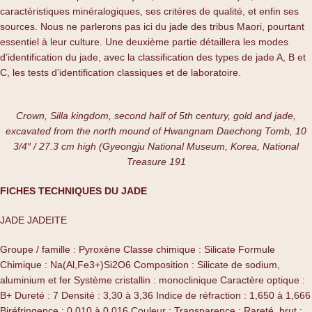
caractéristiques minéralogiques, ses critères de qualité, et enfin ses
sources. Nous ne parlerons pas ici du jade des tribus Maori, pourtant
essentiel à leur culture. Une deuxième partie détaillera les modes
d’identification du jade, avec la classification des types de jade A, B et
C, les tests d’identification classiques et de laboratoire.
Crown, Silla kingdom, second half of 5th century, gold and jade,
excavated from the north mound of Hwangnam Daechong Tomb, 10
3/4″ / 27.3 cm high (Gyeongju National Museum, Korea, National
Treasure 191
FICHES TECHNIQUES DU JADE
JADE JADEITE
Groupe / famille : Pyroxène Classe chimique : Silicate Formule
Chimique : Na(Al,Fe3+)Si2O6 Composition : Silicate de sodium,
aluminium et fer Système cristallin : monoclinique Caractère optique :
B+ Dureté : 7 Densité : 3,30 à 3,36 Indice de réfraction : 1,650 à 1,666
Biréfringence : 0,010 à 0,016 Couleur : Transparence : Rareté, brut :