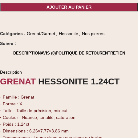
AJOUTER AU PANIER
Catégories :
Grenat/Garnet
,
Hessonite
,
Nos pierres
Suivre :
DESCRIPTION
AVIS (0)
POLITIQUE DE RETOUR
ENTRETIEN
Description
GRENAT
HESSONITE 1.24CT
⁃ Famille : Grenat
⁃ Forme : X
⁃ Taille : Taille de précision, mix cut
⁃ Couleur : Nuance, tonalité, saturation
⁃ Poids : 1.24ct
⁃ Dimensions : 6.26×7.77×3.86 mm
⁃ Transparence : Loupe clean ou eye clean ou inclus