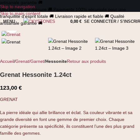
artisanale garantie
🚚
Skip to navigation
Des pierres sur mesure
🚚
Paiements 100% sécurisés pour une
Skip to main content
tranquillité d'esprit totale
🚚
Livraison rapide et fiable
🚚
Qualité
MENU
0,00
€
SE CONNECTER / S'INSCRI
artisanale garantie
🚚
Cliquez pour agrandir
Accueil
Grenat/Garnet
Hessonite
Retour aux produits
Grenat Hessonite 1.24ct
123,00
€
GRENAT
La pierre idéale qui allie brillance et éclat. Sa couleur vibrante et sa
grande diversité en font une gemme de premier choix. Chaque
catégorie présente sa spécificité, ils constituent l’une des plus grand
famille des gemmes.