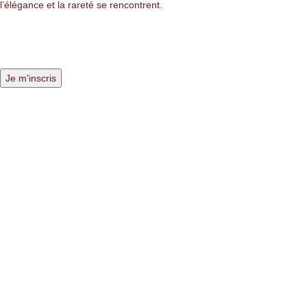
l’élégance et la rareté se rencontrent.
LIENS LÉGALES
Mentions légales
Politique de confidentialité
Politique des cookies
NAVIGATION
Nos pierres