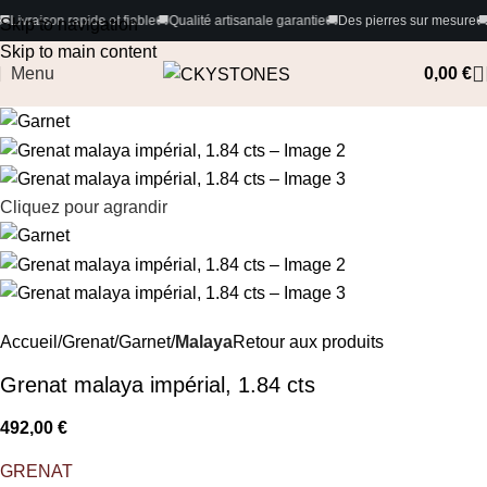
pide et fiable
🚚
Qualité artisanale garantie
🚚
Des pierres sur mesure
🚚
Paiements 100
Skip to navigation
Skip to main content
Menu
0,00
€
Cliquez pour agrandir
Accueil
Grenat/Garnet
Malaya
Retour aux produits
Grenat malaya impérial, 1.84 cts
492,00
€
GRENAT