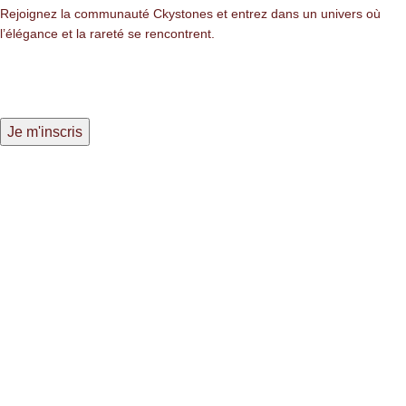
Rejoignez la communauté Ckystones et entrez dans un univers où
l’élégance et la rareté se rencontrent.
LIENS LÉGALES
Mentions légales
Politique de confidentialité
Politique des cookies
NAVIGATION