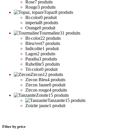
Rose
7 produits
Rouge
3 produits
Topaz
8 produits
Bi-color
0 produit
imperial
8 produits
Orange
0 produit
Tourmaline
31 produits
Bi-color
22 produits
Bleu/vert
7 produits
Indicolite
1 produit
Lagon
2 produits
Paraiba
3 produits
Rubellite
5 produits
Tri-color
0 produit
Zircon
12 produits
Zircon Bleu
4 produits
Zircon Jaune
0 produit
Zircon rouge
4 produits
Zoisite
15 produits
Tanzanite
15 produits
Zoizite jaune
1 produit
Filter by price