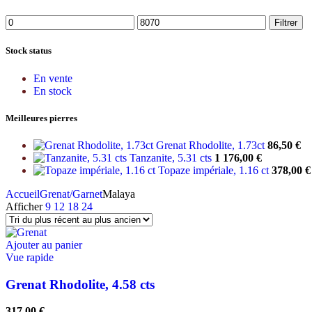
Filtrer
Stock status
En vente
En stock
Meilleures pierres
Grenat Rhodolite, 1.73ct
86,50
€
Tanzanite, 5.31 cts
1 176,00
€
Topaze impériale, 1.16 ct
378,00
€
Accueil
Grenat/Garnet
Malaya
Afficher
9
12
18
24
Ajouter au panier
Vue rapide
Grenat Rhodolite, 4.58 cts
317,00
€