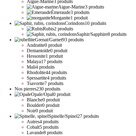
Aigue-Marine
3 produits
Aigue-Marine
3 produits
Émeraude
3 produits
Morganite
1 produit
Corindons
10 produits
Rubis
2 produits
Saphir/Sapphire
8 produits
Grenat/Garnet
93 produits
Andratite
0 produit
Demantoïde
0 produit
Hessonite
1 produit
Malaya
17 produits
Mali
4 produits
Rhodolite
44 produits
Spessartite
4 produits
Tsavorite
7 produits
Nos pierres
230 produits
Opale/Opal
0 produit
Blanche
0 produit
Boulder
0 produit
Noir
0 produit
Spinelle/Spinel
27 produits
Autres
4 produits
Cobalt
5 produits
Lavande
8 produits