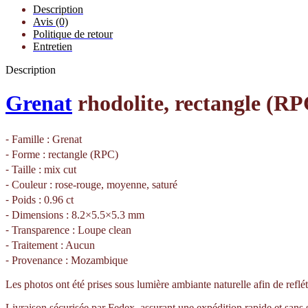
Description
Avis (0)
Politique de retour
Entretien
Description
Grenat
rhodolite, rectangle (RPC
⁃ Famille : Grenat
⁃ Forme : rectangle (RPC)
⁃ Taille : mix cut
⁃ Couleur : rose-rouge, moyenne, saturé
⁃ Poids : 0.96 ct
⁃ Dimensions : 8.2×5.5×5.3 mm
⁃ Transparence : Loupe clean
⁃ Traitement : Aucun
⁃ Provenance : Mozambique
Les photos ont été prises sous lumière ambiante naturelle afin de reflét
Livraison sécurisée par Fedex, assurant une expédition rapide et sans 