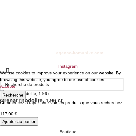
CONTACTEZ-NOUS
01 72 68 24 00
10 rue de la paix, 75002
ckystones@www.ckystones.com
Boutique en ligne réalisé par
agence-komunike.com
| Copyright
2024 -
CKYSTONES
Instagram
We use cookies to improve your experience on our website. By
browsing this website, you agree to our use of cookies.
Accepter
Recherche
Grenat rhodolite, 1.96 ct
Commencez à taper pour voir les produits que vous recherchez.
117,00
€
Ajouter au panier
Boutique