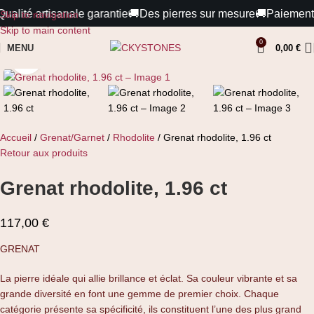
alité artisanale garantie
🚚
Des pierres sur mesure
🚚
Paiements 1
Skip to navigation
Skip to main content
0
MENU
0,00
€
Cliquez pour agrandir
Accueil
Grenat/Garnet
Rhodolite
Grenat rhodolite, 1.96 ct
Retour aux produits
Grenat rhodolite, 1.96 ct
117,00
€
GRENAT
La pierre idéale qui allie brillance et éclat. Sa couleur vibrante et sa
grande diversité en font une gemme de premier choix. Chaque
catégorie présente sa spécificité, ils constituent l’une des plus grand