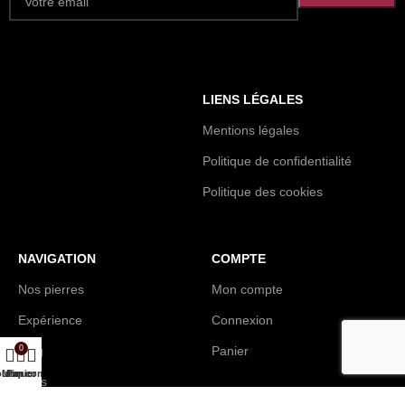
LIENS LÉGALES
Mentions légales
Politique de confidentialité
Politique des cookies
NAVIGATION
COMPTE
Nos pierres
Mon compte
Expérience
Connexion
Blog
0
Panier
utique
Mon compte
Panier
Faqs