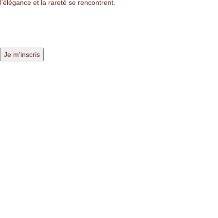
l’élégance et la rareté se rencontrent.
LIENS LÉGALES
Mentions légales
Politique de confidentialité
Politique des cookies
NAVIGATION
Nos pierres