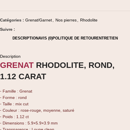
Catégories :
Grenat/Garnet
,
Nos pierres
,
Rhodolite
Suivre :
DESCRIPTION
AVIS (0)
POLITIQUE DE RETOUR
ENTRETIEN
Description
GRENAT
RHODOLITE, ROND,
1.12 CARAT
⁃ Famille : Grenat
⁃ Forme : rond
⁃ Taille : mix cut
⁃ Couleur : rose-rouge, moyenne, saturé
⁃ Poids : 1.12 ct
⁃ Dimensions : 5.9×5.9×3.9 mm
⁃ Transparence : Loupe clean