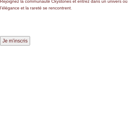
Rejoignez la communauté Ckystones et entrez dans un univers où
l’élégance et la rareté se rencontrent.
LIENS LÉGALES
Mentions légales
Politique de confidentialité
Politique des cookies
NAVIGATION
Nos pierres