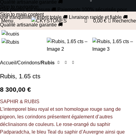
0
0
Qualité artisanale garantie
🚚
Skip to navigation
Des pierres sur mesure
🚚
Paiements 100% sécurisés pour
Skip to main content
une tranquillité d'esprit totale
🚚
Livraison rapide et fiable
🚚
Menu
0,00
€
Recherche
Qualité artisanale garantie
🚚
Cliquez pour agrandir
Accueil
Corindons
Rubis
Rubis, 1.65 cts
8 300,00
€
SAPHIR & RUBIS
L’intemporel bleu royal et son homologue rouge sang de
pigeon, les corindons présentent également d’autres
déclinaisons de couleurs. Le rose-orangé du saphir
Padparadcha, le bleu Teal du saphir d’Auvergne ainsi que