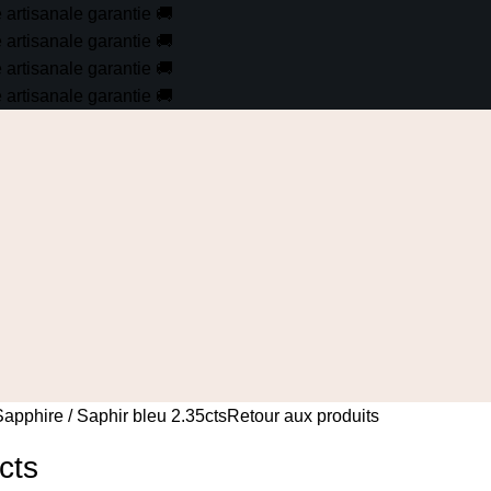
é artisanale garantie
🚚
é artisanale garantie
🚚
é artisanale garantie
🚚
é artisanale garantie
🚚
Sapphire
Saphir bleu 2.35cts
Retour aux produits
cts