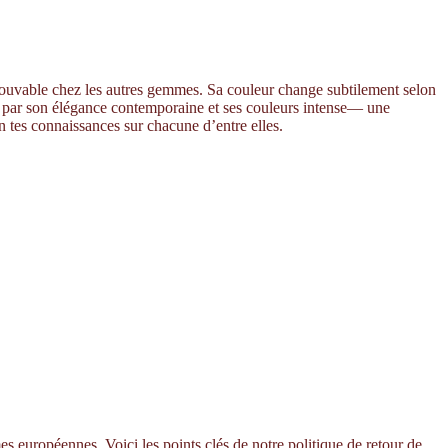
ntrouvable chez les autres gemmes. Sa couleur change subtilement selon
duit par son élégance contemporaine et ses couleurs intense— une
on tes connaissances sur chacune d’entre elles.
s européennes. Voici les points clés de notre politique de retour de