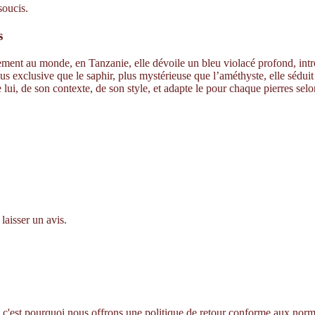
soucis.
s
gisement au monde, en Tanzanie, elle dévoile un bleu violacé profond, i
. Plus exclusive que le saphir, plus mystérieuse que l’améthyste, elle sé
 lui, de son contexte, de son style, et adapte le pour chaque pierres sel
laisser un avis.
 c'est pourquoi nous offrons une politique de retour conforme aux norme