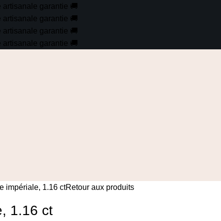
é artisanale garantie
🚚
é artisanale garantie
🚚
é artisanale garantie
🚚
é artisanale garantie
🚚
 impériale, 1.16 ct
Retour aux produits
, 1.16 ct