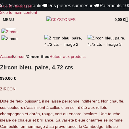
 artisanale garantie
🚚
Des pierres sur mesure
🚚
Paiements 100% s
Skip to navigation
Skip to main content
MENU
0,00
€
Cliquez pour agrandir
Accueil
Zircon
Zircon Bleu
Retour aux produits
Zircon bleu, paire, 4.72 cts
990,00
€
ZIRCON
Doté de feux puissant, il ne laisse personne indifférent. Non chauffé,
ses couleurs s’assimilent à celles d’un soir d’été aux reflets
champagnes et dorés, rouge, vert ou encore incolore. Une touche
idéale de chaleur et brilliance. Sa variété bleue chauffée se nomme
Cambolite, en hommage à sa provenance, le Cambodge. Elle se