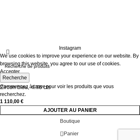
10 rue de la paix, 75002
ckystones@www.ckystones.com
Boutique en ligne réalisé par
agence-komunike.com
|
Copyright
2024 -
CKYSTONES
Instagram
We use cookies to improve your experience on our website. By
browsing this website, you agree to our use of cookies.
Accepter
Recherche
Commencez à taper pour voir les produits que vous
Zircon bleu, 4.76 cts
recherchez.
1 110,00
€
AJOUTER AU PANIER
Boutique
0
Panier