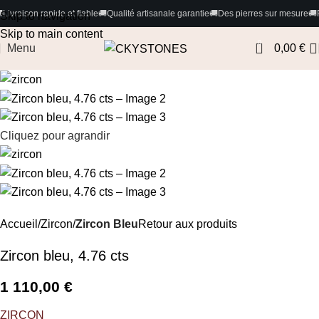
ide et fiable
🚚
Qualité artisanale garantie
🚚
Des pierres sur mesure
🚚
Paiements 100%
Skip to navigation
Skip to main content
0
Menu
0,00
€
Cliquez pour agrandir
Accueil
Zircon
Zircon Bleu
Retour aux produits
Zircon bleu, 4.76 cts
1 110,00
€
ZIRCON