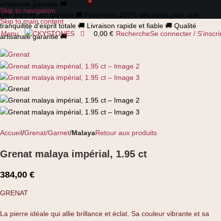
0
0
artisanale garantie
🚚
Skip to navigation
Des pierres sur mesure
🚚
Paiements 100% sécurisés pour une
Skip to main content
tranquillité d'esprit totale
🚚
Livraison rapide et fiable
🚚
Qualité
Menu
0,00
€
Recherche
Se connecter / S'inscri
artisanale garantie
🚚
Accueil
Grenat/Garnet
Malaya
Retour aux produits
Grenat malaya impérial, 1.95 ct
384,00
€
GRENAT
La pierre idéale qui allie brillance et éclat. Sa couleur vibrante et sa