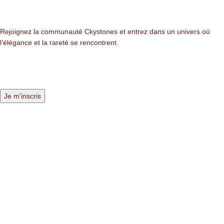
NEWSLETTER
Rejoignez la communauté Ckystones et entrez dans un univers où
l’élégance et la rareté se rencontrent.
LIENS LÉGALES
Mentions légales
Politique de confidentialité
Politique des cookies