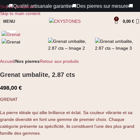
le
🚚
Qualité artisanale garantie
🚚
Des pierres sur mesure
🚚
Paie
Skip to navigation
Skip to main content
0
MENU
0,00
€
Cliquez pour agrandir
Accueil
Nos pierres
Retour aux produits
Grenat umbalite, 2.87 cts
498,00
€
GRENAT
La pierre idéale qui allie brillance et éclat. Sa couleur vibrante et sa
grande diversité en font une gemme de premier choix. Chaque
catégorie présente sa spécificité, ils constituent l’une des plus grand
famille des gemmes.