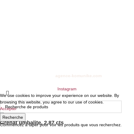
Connexion
Panier
CONTACTEZ-NOUS
01 72 68 24 00
10 rue de la paix, 75002
ckystones@www.ckystones.com
Boutique en ligne réalisé par
agence-komunike.com
| Copyright
2024 -
CKYSTONES
Instagram
We use cookies to improve your experience on our website. By
browsing this website, you agree to our use of cookies.
Accepter
Recherche
Grenat umbalite, 2.87 cts
Commencez à taper pour voir les produits que vous recherchez.