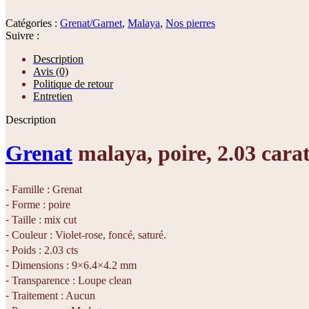
Catégories :
Grenat/Garnet
,
Malaya
,
Nos pierres
Suivre :
Description
Avis (0)
Politique de retour
Entretien
Description
Grenat
malaya, poire, 2.03 cara
⁃ Famille : Grenat
⁃ Forme : poire
⁃ Taille : mix cut
⁃ Couleur : Violet-rose, foncé, saturé.
⁃ Poids : 2.03 cts
⁃ Dimensions : 9×6.4×4.2 mm
⁃ Transparence : Loupe clean
⁃ Traitement : Aucun