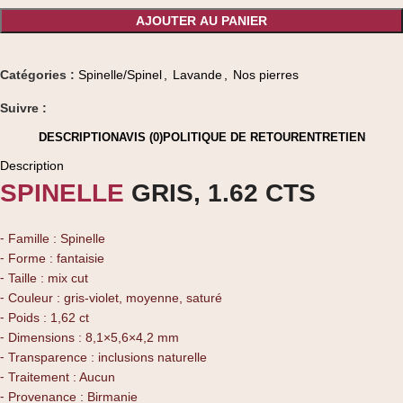
AJOUTER AU PANIER
Catégories :
Spinelle/Spinel
,
Lavande
,
Nos pierres
Suivre :
DESCRIPTION
AVIS (0)
POLITIQUE DE RETOUR
ENTRETIEN
Description
SPINELLE
GRIS, 1.62 CTS
⁃ Famille : Spinelle
⁃ Forme : fantaisie
⁃ Taille : mix cut
⁃ Couleur : gris-violet, moyenne, saturé
⁃ Poids : 1,62 ct
⁃ Dimensions : 8,1×5,6×4,2 mm
⁃ Transparence : inclusions naturelle
⁃ Traitement : Aucun
⁃ Provenance : Birmanie