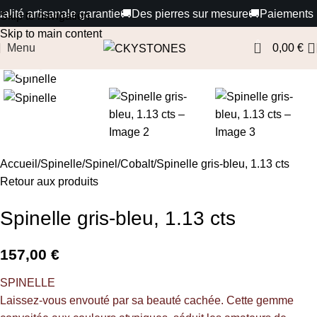
ité artisanale garantie
🚚
Des pierres sur mesure
🚚
Paiements 100
Skip to navigation
Skip to main content
0
Menu
0,00
€
Cliquez pour agrandir
Accueil
Spinelle/Spinel
Cobalt
Spinelle gris-bleu, 1.13 cts
Retour aux produits
Spinelle gris-bleu, 1.13 cts
157,00
€
SPINELLE
Laissez-vous envouté par sa beauté cachée. Cette gemme