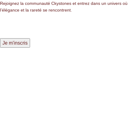
Rejoignez la communauté Ckystones et entrez dans un univers où
l’élégance et la rareté se rencontrent.
LIENS LÉGALES
Mentions légales
Politique de confidentialité
Politique des cookies
NAVIGATION