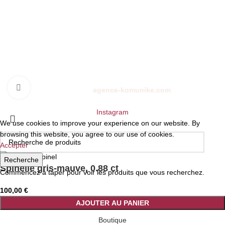
CONTACTEZ-NOUS
01 72 68 24 00
10 rue de la paix, 75002
ckystones@www.ckystones.com
Cliquez pour agrandir
Boutique en ligne réalisé par
agence-komunike.com
| Copyright
2024 -
CKYSTONES
Instagram
We use cookies to improve your experience on our website. By
browsing this website, you agree to our use of cookies.
Accepter
Recherche
Spinelle gris-mauve, 0.88 ct
Commencez à taper pour voir les produits que vous recherchez.
100,00
€
AJOUTER AU PANIER
Boutique