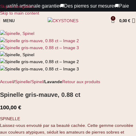
Qualité artisanale garantie
🚚
Des pierres sur mesure
🚚
Paiements 
Skip to navigation
Skip to main content
0
MENU
0,00
€
Accueil
Spinelle/Spinel
Lavande
Retour aux produits
Spinelle gris-mauve, 0.88 ct
100,00
€
SPINELLE
Laissez-vous envouté par sa beauté cachée. Cette gemme convoitée
aux couleurs atypiques, séduit les amateurs de pierres sobres et