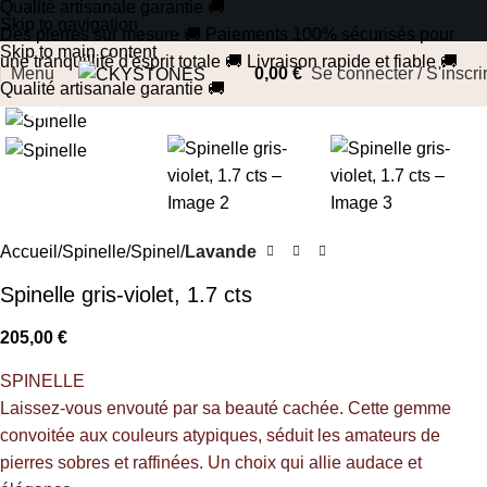
Qualité artisanale garantie
🚚
Skip to navigation
Des pierres sur mesure
🚚
Paiements 100% sécurisés pour
Skip to main content
une tranquillité d'esprit totale
🚚
Livraison rapide et fiable
🚚
Menu
0,00
€
Se connecter / S'inscri
Qualité artisanale garantie
🚚
Cliquez pour agrandir
Accueil
Spinelle/Spinel
Lavande
Spinelle gris-violet, 1.7 cts
205,00
€
SPINELLE
Laissez-vous envouté par sa beauté cachée. Cette gemme
convoitée aux couleurs atypiques, séduit les amateurs de
pierres sobres et raffinées. Un choix qui allie audace et