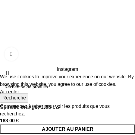
CONTACTEZ-NOUS
01 72 68 24 00
10 rue de la paix, 75002
ckystones@www.ckystones.com
Boutique en ligne réalisé par
agence-komunike.com
|
Cliquez pour agrandir
Copyright
2024 -
CKYSTONES
Instagram
We use cookies to improve your experience on our website. By
browsing this website, you agree to our use of cookies.
Accepter
Recherche
Commencez à taper pour voir les produits que vous
Spinelle orangé, 1.55 cts
recherchez.
183,00
€
AJOUTER AU PANIER