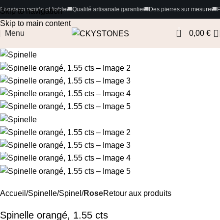
de et fiable
🚚
Qualité artisanale garantie
🚚
Des pierres sur mesure
🚚
Paiements 100% 
Skip to navigation
Skip to main content
0
Menu
0,00
€
Accueil
Spinelle/Spinel
Rose
Retour aux produits
Spinelle orangé, 1.55 cts