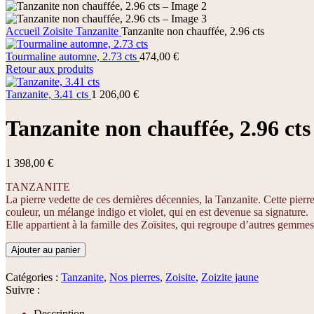
Accueil
Zoisite
Tanzanite
Tanzanite non chauffée, 2.96 cts
Tourmaline automne, 2.73 cts
474,00
€
Retour aux produits
Tanzanite, 3.41 cts
1 206,00
€
Tanzanite non chauffée, 2.96 cts
1 398,00
€
TANZANITE
La pierre vedette de ces dernières décennies, la Tanzanite. Cette pierr
couleur, un mélange indigo et violet, qui en est devenue sa signature.
Elle appartient à la famille des Zoïsites, qui regroupe d’autres gemmes 
Ajouter au panier
Catégories :
Tanzanite
,
Nos pierres
,
Zoisite
,
Zoizite jaune
Suivre :
Description