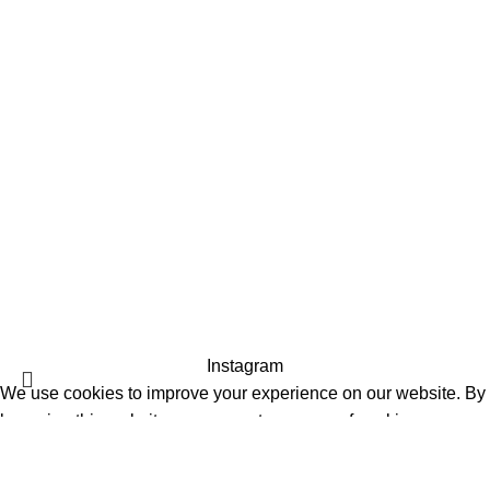
Connexion
Panier
CONTACTEZ-NOUS
01 72 68 24 00
10 rue de la paix, 75002
ckystones@www.ckystones.com
Boutique en ligne réalisé par
agence-komunike.com
|
Copyright
2024 -
CKYSTONES
Instagram
We use cookies to improve your experience on our website. By
browsing this website, you agree to our use of cookies.
Accepter
Recherche
Boutique