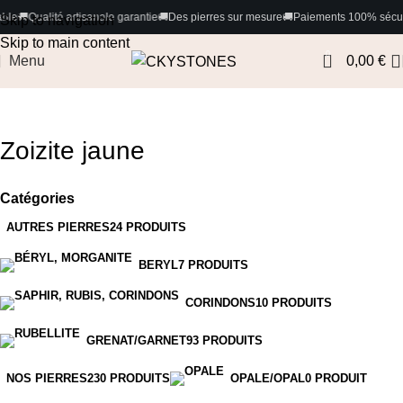
ualité artisanale garantie
🚚
Des pierres sur mesure
🚚
Paiements 100% sécurisés pour
Skip to navigation
Skip to main content
0
Menu
0,00
€
Zoizite jaune
Catégories
AUTRES PIERRES
24 PRODUITS
BERYL
7 PRODUITS
CORINDONS
10 PRODUITS
GRENAT/GARNET
93 PRODUITS
NOS PIERRES
230 PRODUITS
OPALE/OPAL
0 PRODUIT