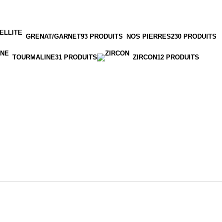
GRENAT/GARNET
93 PRODUITS
NOS PIERRES
230 PRODUITS
TOURMALINE
31 PRODUITS
ZIRCON
12 PRODUITS