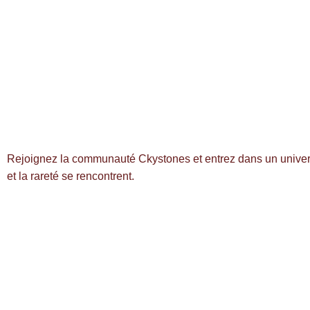
Newsletter
Rejoignez la communauté Ckystones et entrez dans un univer
et la rareté se rencontrent.
LIENS LÉGALES
Mentions légales
Politique de confidentialité
Politique des cookies