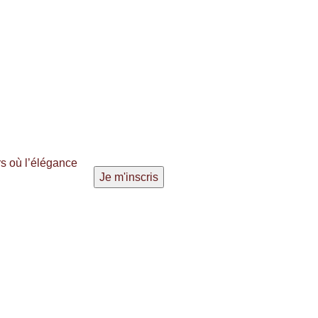
s où l’élégance
NAVIGATION
COMPTE
Nos pierres
Mon compte
Expérience
Connexion
Blog
Panier