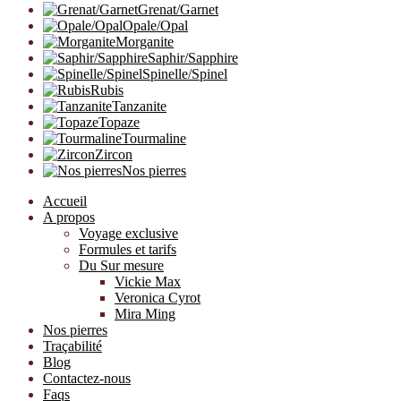
Grenat/Garnet
Opale/Opal
Morganite
Saphir/Sapphire
Spinelle/Spinel
Rubis
Tanzanite
Topaze
Tourmaline
Zircon
Nos pierres
Accueil
A propos
Voyage exclusive
Formules et tarifs
Du Sur mesure
Vickie Max
Veronica Cyrot
Mira Ming
Nos pierres
Traçabilité
Blog
Contactez-nous
Faqs