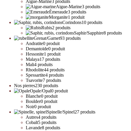
Aigue-Marine
3 produits
Aigue-Marine
3 produits
Émeraude
3 produits
Morganite
1 produit
Corindons
10 produits
Rubis
2 produits
Saphir/Sapphire
8 produits
Grenat/Garnet
93 produits
Andratite
0 produit
Demantoïde
0 produit
Hessonite
1 produit
Malaya
17 produits
Mali
4 produits
Rhodolite
44 produits
Spessartite
4 produits
Tsavorite
7 produits
Nos pierres
230 produits
Opale/Opal
0 produit
Blanche
0 produit
Boulder
0 produit
Noir
0 produit
Spinelle/Spinel
27 produits
Autres
4 produits
Cobalt
5 produits
Lavande
8 produits