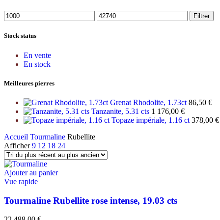
Filtrer
Stock status
En vente
En stock
Meilleures pierres
Grenat Rhodolite, 1.73ct
86,50
€
Tanzanite, 5.31 cts
1 176,00
€
Topaze impériale, 1.16 ct
378,00
€
Accueil
Tourmaline
Rubellite
Afficher
9
12
18
24
Ajouter au panier
Vue rapide
Tourmaline Rubellite rose intense, 19.03 cts
22 488,00
€