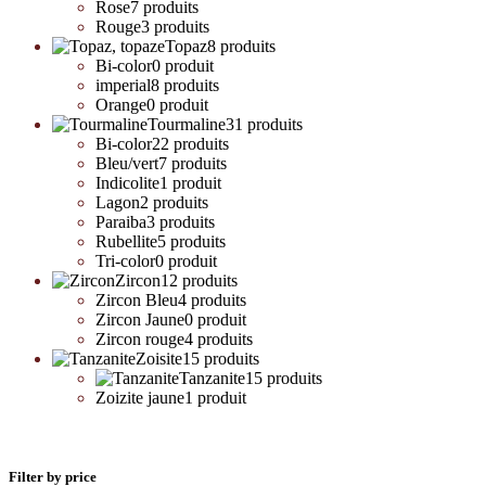
Rose
7 produits
Rouge
3 produits
Topaz
8 produits
Bi-color
0 produit
imperial
8 produits
Orange
0 produit
Tourmaline
31 produits
Bi-color
22 produits
Bleu/vert
7 produits
Indicolite
1 produit
Lagon
2 produits
Paraiba
3 produits
Rubellite
5 produits
Tri-color
0 produit
Zircon
12 produits
Zircon Bleu
4 produits
Zircon Jaune
0 produit
Zircon rouge
4 produits
Zoisite
15 produits
Tanzanite
15 produits
Zoizite jaune
1 produit
Filter by price