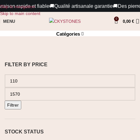
raison rapide et fiable
🚚
Qualité artisanale garantie
🚚
Des pierre
Skip to navigation
Skip to main content
0
MALI
MENU
0,00
€
Catégories
FILTER BY PRICE
Filtrer
STOCK STATUS